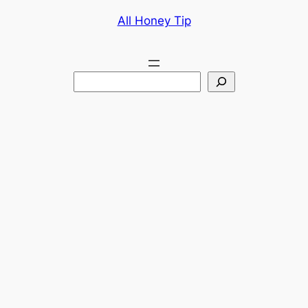
콘
All Honey Tip
텐
츠
로
검
바
색
로
가
기