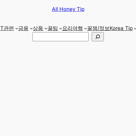
All Honey Tip
IT관련
금융
상품
꿀팁
요리
여행
꿀잼/정보
Korea Tip
검
색