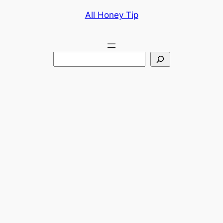
콘
All Honey Tip
텐
츠
로
검
바
색
로
가
기