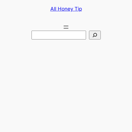
콘
All Honey Tip
텐
츠
로
검
바
색
로
가
기