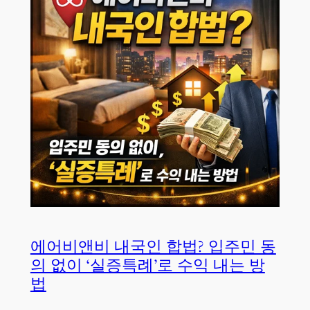
에어비앤비 내국인 합법? 입주민 동
의 없이 ‘실증특례’로 수익 내는 방
법