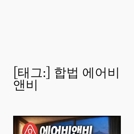
[태그:]
합법 에어비
앤비