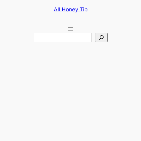
콘
All Honey Tip
텐
츠
로
검
바
색
로
가
기