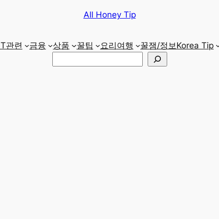
All Honey Tip
IT관련
금융
상품
꿀팁
요리
여행
꿀잼/정보
Korea Tip
검
색