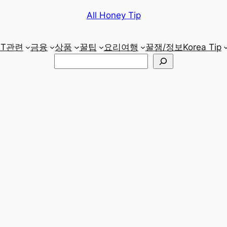
All Honey Tip
IT관련
금융
상품
꿀팁
요리
여행
꿀잼/정보
Korea Tip
검
색