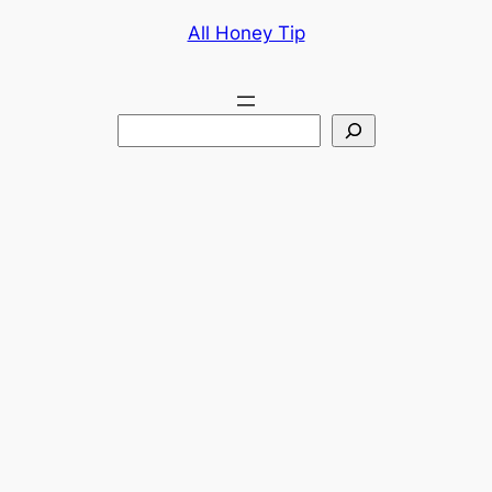
콘
All Honey Tip
텐
츠
로
검
바
색
로
가
기