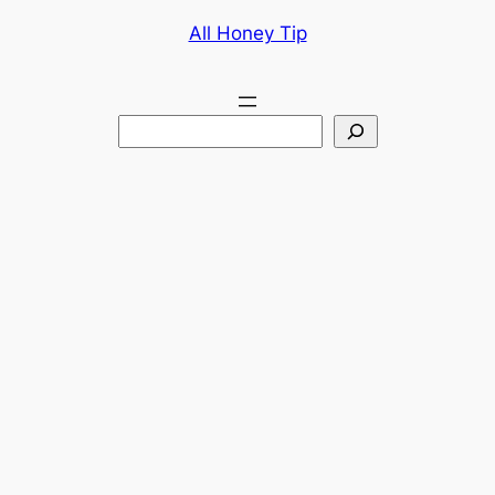
콘
All Honey Tip
텐
츠
로
검
바
색
로
가
기