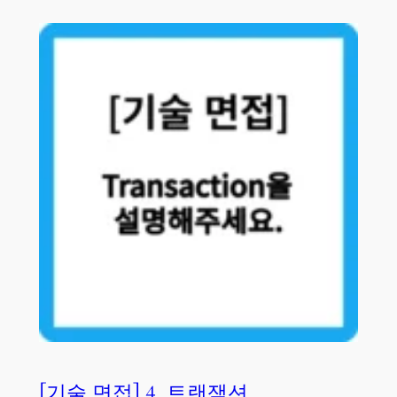
[기술 면접] 4. 트랜잭션