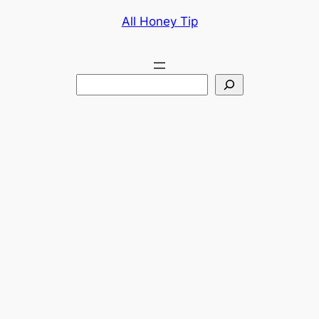
콘
All Honey Tip
텐
츠
로
검
바
색
로
가
기