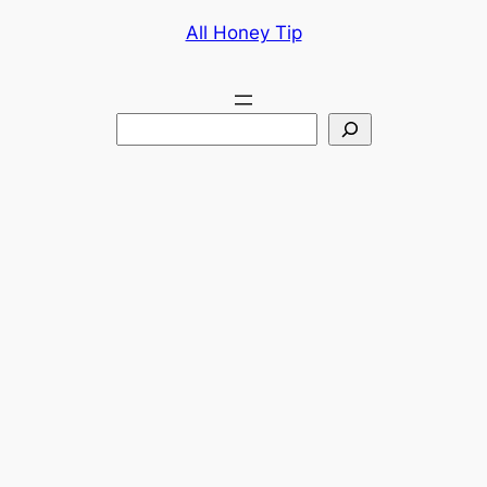
콘
All Honey Tip
텐
츠
로
검
바
색
로
가
기